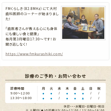
FMくらしき（82.8MHz）にて大村
歯科医師のコーナーが始まりまし
た！
「歯医者さんが教える心にも身体
にも優しい食と健康」
毎月第3月曜日17:30～です！お
聞き逃しなく！
https://www.fmkurashiki.com/
診療のご予約・お問い合わせ
診療時間
月
火
水
木
金
土
日
祝
9:00〜12:00
●
●
/
●
●
●
/
/
13:30〜18:00
●
●
/
●
●
▲
/
/
休診・・・水曜日・日曜日・祝日
※ 土曜日(▲)の診療は9：00～12：00 / 13：00～16：00